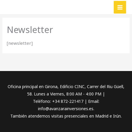
Ir
MAI
al
MEN
contenido
Newsletter
[newsletter]
Oficina principal en Girona, Edificio CINC, Carrer del Riu Güell,
58. Lunes a Viernes, 8:00 AM - 4:00 PM |
Teléfono: +34 872-221417 | Email:
info@avanzarainversiones.es.
También atendemos visitas presenciales en Madrid e Irún.